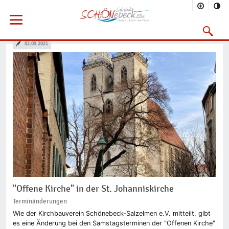
Sie befinden sich hier
Startseite
Rathaus
Menü öffnen
Bürgerservice
Aktuelles
2021
08/2021
Suchmask
Vorheriges Bild
Nächs
02.09.2021
"Offene Kirche" in der St. Johanniskirche
Terminänderungen
Wie der Kirchbauverein Schönebeck-Salzelmen e.V. mitteilt, gibt
es eine Änderung bei den Samstagsterminen der "Offenen Kirche"