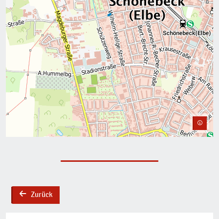
Zurück
back