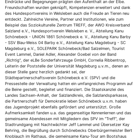
Eindrücke und Begegnungen prägten den Aufenthalt an der Elbe.
Freundschaften wurden geknüpft, Kompetenzen erweitert und dank
des Hundesportvereins in Welsleben auch die Freude an Tieren neu
entdeckt. Zahlreiche Vereine, Partner und Institutionen, wie zum
Beispiel das Soziokulturelle Zentrum TREFF, der AWO Kreisverband
Salzland e.V., Hundesportverein Welsleben e. V., Abteilung Kanu
Schönebeck - UNION 1861 Schönebeck e. V., Abteilung Kanu Barby
- SSV Blau-Weiss 04 Barby e.V., Abteilung Kanu Magdeburg - SC
Magdeburg e.V., SOLEPARK Schönebeck/Bad Salzelmen, Tourist
Event Lammel, Daniel Adler, Alexander Goebel von der Band
„Richtig", der eLBe Sonderfahrzeuge GmbH, Cornelia Ribbentrop,
Leiterin der Poststelle der Universität Magdeburg u.v.m., denen an
dieser Stelle ganz herzlich gedankt sei, der
Städtepartnerschaftsverein Schönebeck e.V. (SPV) und die
Pressestelle der Verwaltung hatten ein umfangreiches Programm auf
die Beine gestellt, begleitet und finanziert. Die Staatskanzlei des
Landes Sachsen-Anhalt, der Salzlandkreis, die Salzlandsparkasse,
die Partnerschaft für Demokratie leben Schönebeck u.v.m. haben
das Jugendprojekt ebenfalls gefördert und unterstützt. Große
Aufmerksamkeit fanden u.a. das gegenseitige Kennenlernen und das
gemeinsame Abendessen mit Mitgliedern des SPV im "Treff", der
Stadtrundgang mit Nachtwächter Jeff Lammel und Übersetzer Kay
Behring, die Begrüßung durch Schönebecks Oberbürgermeister Bert
Knoblauch im Rathaus, die gemeinsame Kanu-Tour am Bootshaus