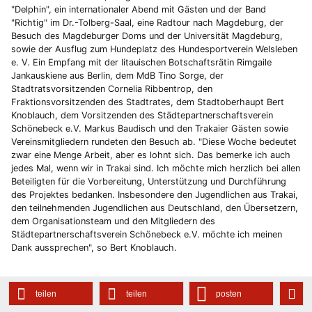
"Delphin", ein internationaler Abend mit Gästen und der Band
"Richtig" im Dr.-Tolberg-Saal, eine Radtour nach Magdeburg, der
Besuch des Magdeburger Doms und der Universität Magdeburg,
sowie der Ausflug zum Hundeplatz des Hundesportverein Welsleben
e. V. Ein Empfang mit der litauischen Botschaftsrätin Rimgaile
Jankauskiene aus Berlin, dem MdB Tino Sorge, der
Stadtratsvorsitzenden Cornelia Ribbentrop, den
Fraktionsvorsitzenden des Stadtrates, dem Stadtoberhaupt Bert
Knoblauch, dem Vorsitzenden des Städtepartnerschaftsverein
Schönebeck e.V. Markus Baudisch und den Trakaier Gästen sowie
Vereinsmitgliedern rundeten den Besuch ab. "Diese Woche bedeutet
zwar eine Menge Arbeit, aber es lohnt sich. Das bemerke ich auch
jedes Mal, wenn wir in Trakai sind. Ich möchte mich herzlich bei allen
Beteiligten für die Vorbereitung, Unterstützung und Durchführung
des Projektes bedanken. Insbesondere den Jugendlichen aus Trakai,
den teilnehmenden Jugendlichen aus Deutschland, den Übersetzern,
dem Organisationsteam und den Mitgliedern des
Städtepartnerschaftsverein Schönebeck e.V. möchte ich meinen
Dank aussprechen", so Bert Knoblauch.
teilen
teilen
posten