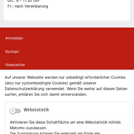
Do.: 9 - 11.30 Uhr
Fr.: nach Vereinbarung
Anmelden
Kontakt
Newsletter
Auf unserer Webseite werden nur unbedingt erforderlicher Cookies
Newsletterabmeldung
(also nur systembedingte Cookies) gemäß unserer
Datenschutzerklärung verwendet. Wenn Sie weiter auf diesen Seiten
Impressum
surfen, erklären Sie sich damit einverstanden.
Datenschutzerklärung
Webstatistik
Erklärung zur Barrierefreiheit
Aktivieren Sie diese Schaltfläche um eine Webstatistik mittels
Matomo zuzulassen.
Leichte Sprache
Die Zustimmung können Sie jederzeit am Ende der