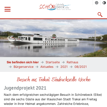
Menü öffnen
Suchma
Vorheriges Bild
Näc
Sie befinden sich hier
Startseite
Rathaus
Bürgerservice
Aktuelles
2021
08/2021
Besuch aus Trakai: Eindrucksvolle Woche
Jugendprojekt 2021
Nach dem erfolgreichen sechstägigen Besuch in Schönebeck (Elbe)
sind die sechs Gäste aus der litauischen Stadt Trakai am Freitag
wieder in ihrer Heimat angekommen. Zahlreiche Erlebnisse,