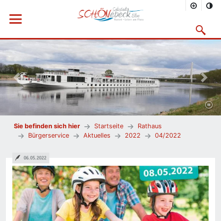
Menü öffnen
Suchmask
Vorheriges Bild
Nächs
Sie befinden sich hier
Startseite
Rathaus
Bürgerservice
Aktuelles
2022
04/2022
06.05.2022