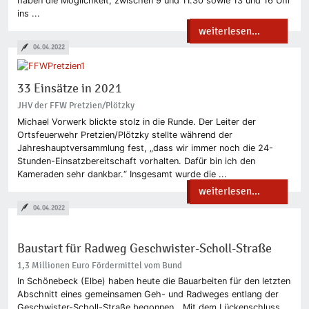
haben die Möglichkeit, zwischen 9 und 11.30 sowie 13 und 16 Uhr
ins ...
weiterlesen...
04.04.2022
33 Einsätze in 2021
JHV der FFW Pretzien/Plötzky
Michael Vorwerk blickte stolz in die Runde. Der Leiter der
Ortsfeuerwehr Pretzien/Plötzky stellte während der
Jahreshauptversammlung fest, „dass wir immer noch die 24-
Stunden-Einsatzbereitschaft vorhalten. Dafür bin ich den
Kameraden sehr dankbar.“ Insgesamt wurde die ...
weiterlesen...
04.04.2022
Baustart für Radweg Geschwister-Scholl-Straße
1,3 Millionen Euro Fördermittel vom Bund
In Schönebeck (Elbe) haben heute die Bauarbeiten für den letzten
Abschnitt eines gemeinsamen Geh- und Radweges entlang der
Geschwister-Scholl-Straße begonnen. „Mit dem Lückenschluss