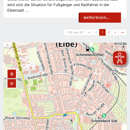
wird sich die Situation für Fußgänger und Radfahrer in der
Elbestadt ...
weiterlesen...
1-30 von 39
««
«
1
2
»
»»