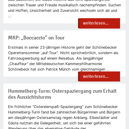
zwischen Trauer und Freude musikalisch nachempfinden. Suchen
und Hoffen, Unsicherheit und Zuversicht wechseln sich ab und
...
weiterlesen...
MKP: „Boccaccio“ on Tour
Erstmals in seiner 23-jährigen Historie geht der Schönebecker
Operettensommer „auf Tour“. Nicht sprichwörtlich, sondern als
Fahrzeugwerbung auf einem Reisebus. Als langjähriger
„Chauffeur“ der Mitteldeutschen Kammerphilharmonie
Schönebeck hat sich Patrick Münch vom gleichnamigen ...
weiterlesen...
Hummelberg-Turm: Osterspaziergang zum Erhalt
des Aussichtsturms
Ein fröhlicher "Ostereierspaß-Spaziergang" zum Schönebecker
Hummelberg-Turm fand bei zahlreichen Bürgerinnen und Bürgern
am diesjährigen Ostersamstag regen Anklang. Elbestädter und
Gäste nutzten die Gelegenheit, um sich bei einer geführten
Wanderung über das ehemalige Gebäude der ...