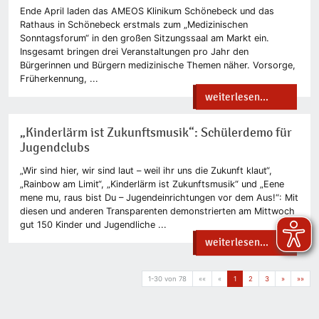
Ende April laden das AMEOS Klinikum Schönebeck und das
Rathaus in Schönebeck erstmals zum „Medizinischen
Sonntagsforum“ in den großen Sitzungssaal am Markt ein.
Insgesamt bringen drei Veranstaltungen pro Jahr den
Bürgerinnen und Bürgern medizinische Themen näher. Vorsorge,
Früherkennung, ...
weiterlesen...
„Kinderlärm ist Zukunftsmusik“: Schülerdemo für
Jugendclubs
„Wir sind hier, wir sind laut – weil ihr uns die Zukunft klaut“,
„Rainbow am Limit“, „Kinderlärm ist Zukunftsmusik“ und „Eene
mene mu, raus bist Du – Jugendeinrichtungen vor dem Aus!“: Mit
diesen und anderen Transparenten demonstrierten am Mittwoch
gut 150 Kinder und Jugendliche ...
weiterlesen...
1-30 von 78
««
«
1
2
3
»
»»