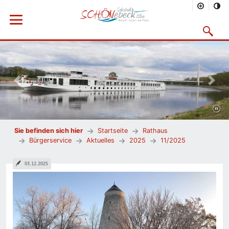
Menü öffnen
Suchmask
Vorheriges Bild
Nächs
Sie befinden sich hier
Startseite
Rathaus
Bürgerservice
Aktuelles
2025
11/2025
03.12.2025