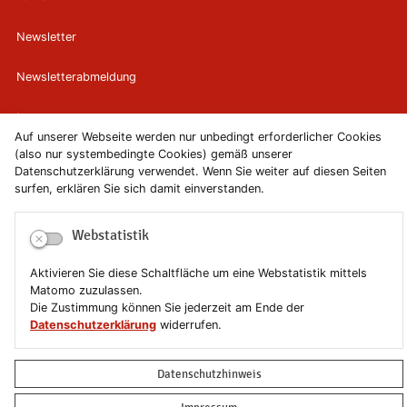
Newsletter
Newsletterabmeldung
Impressum
Auf unserer Webseite werden nur unbedingt erforderlicher Cookies
(also nur systembedingte Cookies) gemäß unserer
Datenschutzerklärung
Datenschutzerklärung verwendet. Wenn Sie weiter auf diesen Seiten
surfen, erklären Sie sich damit einverstanden.
Erklärung zur Barrierefreiheit
Webstatistik
Leichte Sprache
Aktivieren Sie diese Schaltfläche um eine Webstatistik mittels
Sitemap
Matomo zuzulassen.
Die Zustimmung können Sie jederzeit am Ende der
Copyright © 2019-2026 Stadt Schönebeck (Elbe)
Datenschutzerklärung
widerrufen.
Datenschutzhinweis