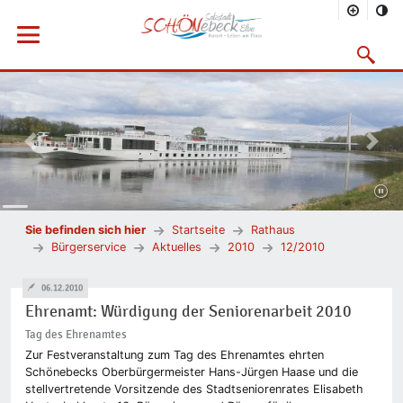
Menü öffnen
Suchmask
Vorheriges Bild
Nächs
Sie befinden sich hier
Startseite
Rathaus
Bürgerservice
Aktuelles
2010
12/2010
06.12.2010
Ehrenamt: Würdigung der Seniorenarbeit 2010
Tag des Ehrenamtes
Zur Festveranstaltung zum Tag des Ehrenamtes ehrten
Schönebecks Oberbürgermeister Hans-Jürgen Haase und die
stellvertretende Vorsitzende des Stadtseniorenrates Elisabeth