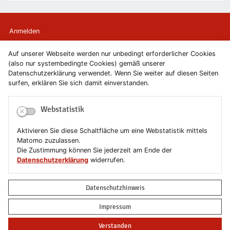
Anmelden
Auf unserer Webseite werden nur unbedingt erforderlicher Cookies
Kontakt
(also nur systembedingte Cookies) gemäß unserer
Datenschutzerklärung verwendet. Wenn Sie weiter auf diesen Seiten
Newsletter
surfen, erklären Sie sich damit einverstanden.
Newsletterabmeldung
Webstatistik
Impressum
Aktivieren Sie diese Schaltfläche um eine Webstatistik mittels
Matomo zuzulassen.
Datenschutzerklärung
Die Zustimmung können Sie jederzeit am Ende der
Datenschutzerklärung
widerrufen.
Erklärung zur Barrierefreiheit
Datenschutzhinweis
Leichte Sprache
Impressum
Sitemap
Verstanden