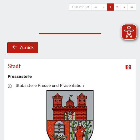
1-30 von 53
««
«
1
2
»
»»
Zurück
back
Stadt
Pressestelle
Stabsstelle Presse und Präsentation