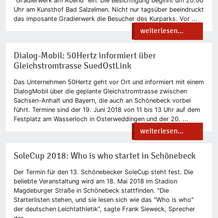
"Gradierwerk am Abend" ein. Die Besichtigung beginnt um 20.00
Uhr am Kunsthof Bad Salzelmen. Nicht nur tagsüber beeindruckt
das imposante Gradierwerk die Besucher des Kurparks. Vor ...
weiterlesen...
Dialog-Mobil: 50Hertz informiert über
Gleichstromtrasse SuedOstLink
Das Unternehmen 50Hertz geht vor Ort und informiert mit einem
DialogMobil über die geplante Gleichstromtrasse zwischen
Sachsen-Anhalt und Bayern, die auch an Schönebeck vorbei
führt. Termine sind der 19. Juni 2018 von 11 bis 13 Uhr auf dem
Festplatz am Wasserloch in Osterweddingen und der 20. ...
weiterlesen...
SoleCup 2018: Who is who startet in Schönebeck
Der Termin für den 13. Schönebecker SoleCup steht fest. Die
beliebte Veranstaltung wird am 18. Mai 2018 im Stadion
Magdeburger Straße in Schönebeck stattfinden. "Die
Starterlisten stehen, und sie lesen sich wie das "Who is who"
der deutschen Leichtathletik", sagte Frank Sieweck, Sprecher