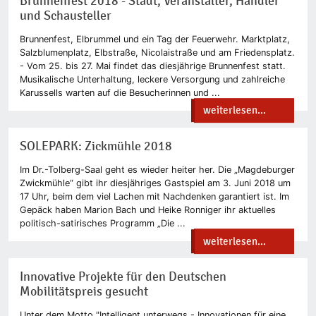
Brunnenfest 2018 - Stadt, Veranstalter, Händler
und Schausteller
Brunnenfest, Elbrummel und ein Tag der Feuerwehr. Marktplatz,
Salzblumenplatz, Elbstraße, Nicolaistraße und am Friedensplatz.
- Vom 25. bis 27. Mai findet das diesjährige Brunnenfest statt.
Musikalische Unterhaltung, leckere Versorgung und zahlreiche
Karussells warten auf die Besucherinnen und ...
weiterlesen...
SOLEPARK: Zickmühle 2018
Im Dr.-Tolberg-Saal geht es wieder heiter her. Die „Magdeburger
Zwickmühle“ gibt ihr diesjähriges Gastspiel am 3. Juni 2018 um
17 Uhr, beim dem viel Lachen mit Nachdenken garantiert ist. Im
Gepäck haben Marion Bach und Heike Ronniger ihr aktuelles
politisch-satirisches Programm „Die ...
weiterlesen...
Innovative Projekte für den Deutschen
Mobilitätspreis gesucht
Unter dem Motto "Intelligent unterwegs - Innovationen für eine