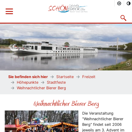
Menü öffnen
Suchma
Vorheriges Bild
Näc
Sie befinden sich hier
Startseite
Freizeit
Höhepunkte
Stadtfeste
Weihnachtlicher Bierer Berg
Weihnachtlicher Bierer Berg
Die Veranstaltung
"Weihnachtlicher Bierer
Berg" findet seit 2006
jeweils am 3. Advent im