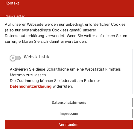
Kontakt
Newsletter
Auf unserer Webseite werden nur unbedingt erforderlicher Cookies
Newsletterabmeldung
(also nur systembedingte Cookies) gemäß unserer
Datenschutzerklärung verwendet. Wenn Sie weiter auf diesen Seiten
surfen, erklären Sie sich damit einverstanden.
Impressum
Webstatistik
Datenschutzerklärung
Aktivieren Sie diese Schaltfläche um eine Webstatistik mittels
Erklärung zur Barrierefreiheit
Matomo zuzulassen.
Die Zustimmung können Sie jederzeit am Ende der
Leichte Sprache
Datenschutzerklärung
widerrufen.
Sitemap
Datenschutzhinweis
Copyright © 2019-2026 Stadt Schönebeck (Elbe)
Impressum
Verstanden