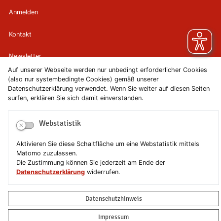
Anmelden
Kontakt
Newsletter
Auf unserer Webseite werden nur unbedingt erforderlicher Cookies
Newsletterabmeldung
(also nur systembedingte Cookies) gemäß unserer
Datenschutzerklärung verwendet. Wenn Sie weiter auf diesen Seiten
surfen, erklären Sie sich damit einverstanden.
Impressum
Datenschutzerklärung
Webstatistik
Aktivieren Sie diese Schaltfläche um eine Webstatistik mittels
Erklärung zur Barrierefreiheit
Matomo zuzulassen.
Die Zustimmung können Sie jederzeit am Ende der
Leichte Sprache
Datenschutzerklärung
widerrufen.
Sitemap
Datenschutzhinweis
Copyright © 2019-2026 Stadt Schönebeck (Elbe)
Impressum