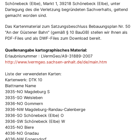
Schönebeck (Elbe), Markt 1, 39218 Schönebeck (Elbe), unter
Darlegung des die Verletzung begründeten Sachverhalts, geltend
gemacht worden sind.
Das Kartenmaterial zum Satzungsbeschluss Bebauungsplan Nr. 50
"An der Güstener Bahn" (gemäß § 10 BauGB) stellen wir Ihnen als
PDF-Files und als DWF-Files zum Download bereit.
Quellenangabe kartographisches Material:
Erlaubnisnummer : LVermGeo/A9-31889-2007
http://www.lvermgeo.sachsen-anhalt.de/de/main.htm
Liste der verwendeten Karten:
Kartenwerk: DTK 10
Blattname Name
3935-NO Magdeburg S
3935-SO Welsleben
3936-NO Gommern
3936-NW Magdeburg-Randau-Calenberge
3936-SO Schönebeck (Elbe) O
3936-SW Schönebeck (Elbe) W
4035-NO Biere
4036-NO Gnadau
4036-NW Eggersdorf