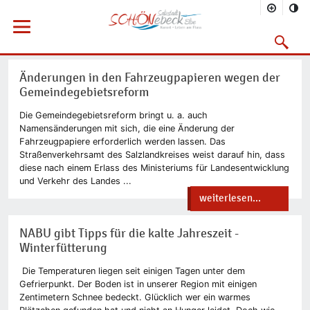
Sie befinden sich hier
Startseite
Rathaus
Menü öffnen
Bürgerservice
Aktuelles
2010
01/2010
Suchmask
Vorheriges Bild
Nächs
Änderungen in den Fahrzeugpapieren wegen der
Gemeindegebietsreform
Die Gemeindegebietsreform bringt u. a. auch
Namensänderungen mit sich, die eine Änderung der
Fahrzeugpapiere erforderlich werden lassen. Das
Straßenverkehrsamt des Salzlandkreises weist darauf hin, dass
diese nach einem Erlass des Ministeriums für Landesentwicklung
und Verkehr des Landes ...
weiterlesen...
NABU gibt Tipps für die kalte Jahreszeit -
Winterfütterung
Die Temperaturen liegen seit einigen Tagen unter dem
Gefrierpunkt. Der Boden ist in unserer Region mit einigen
Zentimetern Schnee bedeckt. Glücklich wer ein warmes