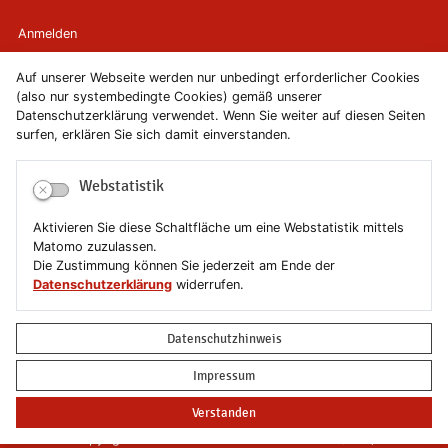
Anmelden
Auf unserer Webseite werden nur unbedingt erforderlicher Cookies
Kontakt
(also nur systembedingte Cookies) gemäß unserer
Datenschutzerklärung verwendet. Wenn Sie weiter auf diesen Seiten
Newsletter
surfen, erklären Sie sich damit einverstanden.
Newsletterabmeldung
Webstatistik
Impressum
Aktivieren Sie diese Schaltfläche um eine Webstatistik mittels
Matomo zuzulassen.
Datenschutzerklärung
Die Zustimmung können Sie jederzeit am Ende der
Datenschutzerklärung
widerrufen.
Erklärung zur Barrierefreiheit
Datenschutzhinweis
Leichte Sprache
Impressum
Sitemap
Verstanden
Copyright © 2019-2026 Stadt Schönebeck (Elbe)