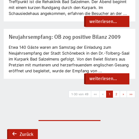
Treffpunkt ist die Rehaklinik Bad Salzelmen. Der Abend beginnt
mit einem kurzen Rundgang durch den Kurpark. Im
Schausiedehaus angekommen, erfahren die Besucher an der ...
weiterlesen...
Neujahrsempfang: OB zog positive Bilanz 2009
Etwa 140 Gäste waren am Samstag der Einladung zum
Neujahrsempfang der Stadt Schönebeck in den Dr.-Tolberg-Saal
im Kurpark Bad Salzelmens gefolgt. Von den ßwiet ßisters aus
Pretzien mit munterem und herzerfreuendem englischen Gesang
eröffnet und begleitet, wurde der Empfang von ...
weiterlesen...
1-30 von 49
««
«
1
2
»
»»
Zurück
back