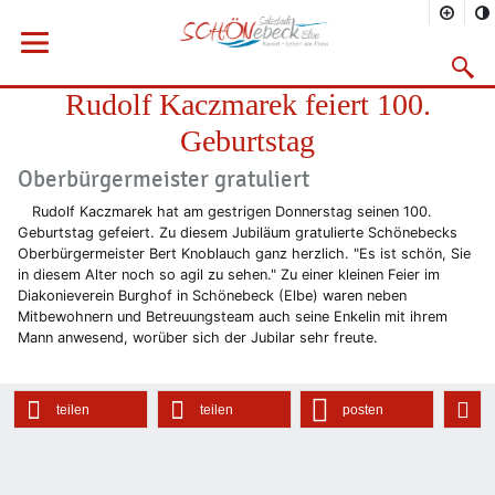
Sie befinden sich hier
Startseite
Rathaus
Menü öffnen
Bürgerservice
Aktuelles
2021
08/2021
Suchma
Rudolf Kaczmarek feiert 100.
Vorheriges Bild
Näc
Geburtstag
Oberbürgermeister gratuliert
Rudolf Kaczmarek hat am gestrigen Donnerstag seinen 100.
Geburtstag gefeiert. Zu diesem Jubiläum gratulierte Schönebecks
Oberbürgermeister Bert Knoblauch ganz herzlich. "Es ist schön, Sie
in diesem Alter noch so agil zu sehen." Zu einer kleinen Feier im
Diakonieverein Burghof in Schönebeck (Elbe) waren neben
Mitbewohnern und Betreuungsteam auch seine Enkelin mit ihrem
Mann anwesend, worüber sich der Jubilar sehr freute.
teilen
teilen
posten