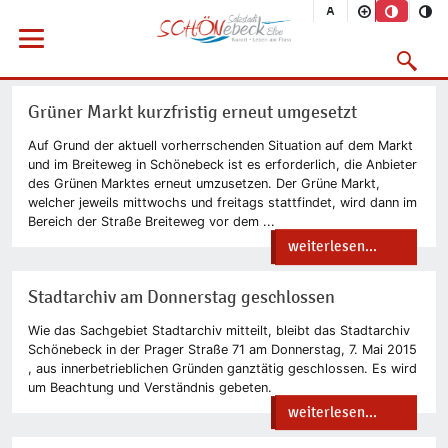
Vorheriges Bild
Nächs
Sie befinden sich hier
Startseite
Rathaus
Menü öffnen
Bürgerservice
Aktuelles
2015
05/2015
Suchmask
Grüner Markt kurzfristig erneut umgesetzt
Auf Grund der aktuell vorherrschenden Situation auf dem Markt
und im Breiteweg in Schönebeck ist es erforderlich, die Anbieter
des Grünen Marktes erneut umzusetzen. Der Grüne Markt,
welcher jeweils mittwochs und freitags stattfindet, wird dann im
Bereich der Straße Breiteweg vor dem ...
weiterlesen...
Stadtarchiv am Donnerstag geschlossen
Wie das Sachgebiet Stadtarchiv mitteilt, bleibt das Stadtarchiv
Schönebeck in der Prager Straße 71 am Donnerstag, 7. Mai 2015
, aus innerbetrieblichen Gründen ganztätig geschlossen. Es wird
um Beachtung und Verständnis gebeten.
weiterlesen...