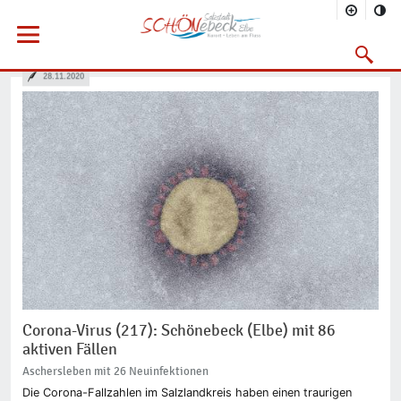
Sie befinden sich hier
Startseite
Rathaus
Menü öffnen
Bürgerservice
Aktuelles
2020
11/2020
Suchmask
Vorheriges Bild
Nächs
28.11.2020
Corona-Virus (217): Schönebeck (Elbe) mit 86
aktiven Fällen
Aschersleben mit 26 Neuinfektionen
Die Corona-Fallzahlen im Salzlandkreis haben einen traurigen