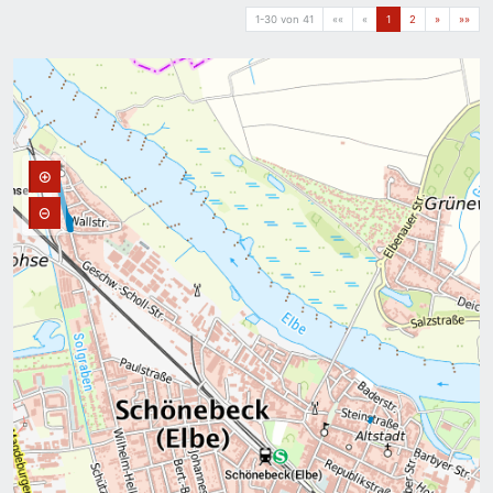
1-30 von 41
««
«
1
2
»
»»