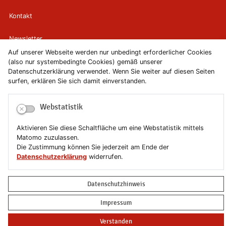
Kontakt
Newsletter
Auf unserer Webseite werden nur unbedingt erforderlicher Cookies
Newsletterabmeldung
(also nur systembedingte Cookies) gemäß unserer
Datenschutzerklärung verwendet. Wenn Sie weiter auf diesen Seiten
surfen, erklären Sie sich damit einverstanden.
Impressum
Webstatistik
Datenschutzerklärung
Aktivieren Sie diese Schaltfläche um eine Webstatistik mittels
Erklärung zur Barrierefreiheit
Matomo zuzulassen.
Die Zustimmung können Sie jederzeit am Ende der
Leichte Sprache
Datenschutzerklärung
widerrufen.
Sitemap
Datenschutzhinweis
Copyright © 2019-2026 Stadt Schönebeck (Elbe)
Impressum
Verstanden