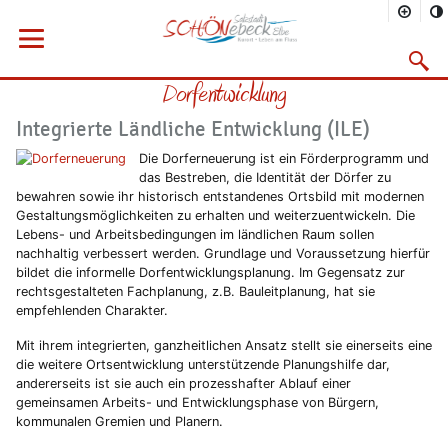
Sie befinden sich hier
Startseite
Stadtentwicklung
Menü öffnen
Bauen
Konzepte
Ländliche Entwicklung
Suchma
Dorfentwicklung
Vorheriges Bild
Näc
Integrierte Ländliche Entwicklung (ILE)
Die Dorferneuerung ist ein Förderprogramm und
das Bestreben, die Identität der Dörfer zu
bewahren sowie ihr historisch entstandenes Ortsbild mit modernen
Gestaltungsmöglichkeiten zu erhalten und weiterzuentwickeln. Die
Lebens- und Arbeitsbedingungen im ländlichen Raum sollen
nachhaltig verbessert werden. Grundlage und Voraussetzung hierfür
bildet die informelle Dorfentwicklungsplanung. Im Gegensatz zur
rechtsgestalteten Fachplanung, z.B. Bauleitplanung, hat sie
empfehlenden Charakter.
Mit ihrem integrierten, ganzheitlichen Ansatz stellt sie einerseits eine
die weitere Ortsentwicklung unterstützende Planungshilfe dar,
andererseits ist sie auch ein prozesshafter Ablauf einer
gemeinsamen Arbeits- und Entwicklungsphase von Bürgern,
kommunalen Gremien und Planern.