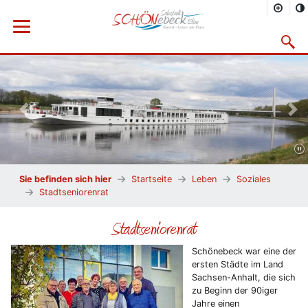
Menü öffnen
Suchma
Vorheriges Bild
Näc
Sie befinden sich hier
Startseite
Leben
Soziales
Stadtseniorenrat
Stadtseniorenrat
Schönebeck war eine der
ersten Städte im Land
Sachsen-Anhalt, die sich
zu Beginn der 90iger
Jahre einen