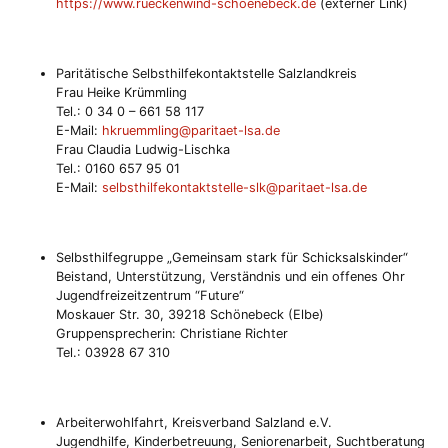
https://www.rueckenwind-schoenebeck.de
(externer Link)
Paritätische Selbsthilfekontaktstelle Salzlandkreis
Frau Heike Krümmling
Tel.: 0 34 0 – 661 58 117
E-Mail:
hkruemmling@paritaet-lsa.de
Frau Claudia Ludwig-Lischka
Tel.: 0160 657 95 01
E-Mail:
selbsthilfekontaktstelle-slk@paritaet-lsa.de
Selbsthilfegruppe „Gemeinsam stark für Schicksalskinder“
Beistand, Unterstützung, Verständnis und ein offenes Ohr
Jugendfreizeitzentrum “Future“
Moskauer Str. 30, 39218 Schönebeck (Elbe)
Gruppensprecherin: Christiane Richter
Tel.: 03928 67 310
Arbeiterwohlfahrt, Kreisverband Salzland e.V.
Jugendhilfe, Kinderbetreuung, Seniorenarbeit, Suchtberatung