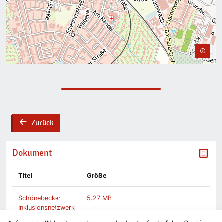
Zurück
back
Dokument
Titel
Größe
Schönebecker
5.27 MB
Inklusionsnetzwerk
(SIN)“