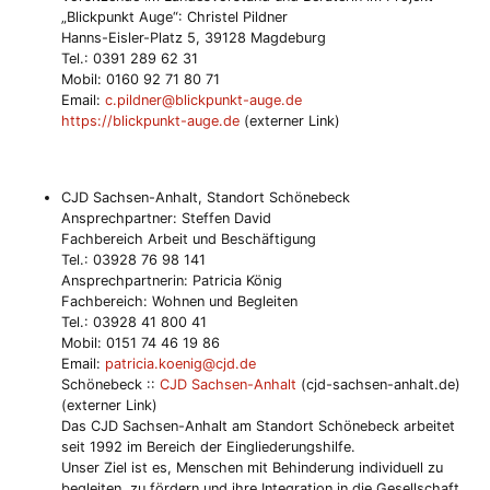
„Blickpunkt Auge“: Christel Pildner
Hanns-Eisler-Platz 5, 39128 Magdeburg
Tel.: 0391 289 62 31
Mobil: 0160 92 71 80 71
Email:
c.pildner@blickpunkt-auge.de
https://blickpunkt-auge.de
(externer Link)
CJD Sachsen-Anhalt, Standort Schönebeck
Ansprechpartner: Steffen David
Fachbereich Arbeit und Beschäftigung
Tel.: 03928 76 98 141
Ansprechpartnerin: Patricia König
Fachbereich: Wohnen und Begleiten
Tel.: 03928 41 800 41
Mobil: 0151 74 46 19 86
Email:
patricia.koenig@cjd.de
Schönebeck ::
CJD Sachsen-Anhalt
(cjd-sachsen-anhalt.de)
(externer Link)
Das CJD Sachsen-Anhalt am Standort Schönebeck arbeitet
seit 1992 im Bereich der Eingliederungshilfe.
Unser Ziel ist es, Menschen mit Behinderung individuell zu
begleiten, zu fördern und ihre Integration in die Gesellschaft