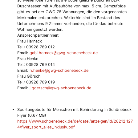
schwellenlose Türen sowie bodengleiche Duschen bzw.
Duschtassen mit Aufbauhöhe von max. 5 cm. Demzufolge
gibt es bei der GWG 76 Wohnungen, die den vorgenannten
Merkmalen entsprechen. Weiterhin sind im Bestand des
Unternehmens 9 Zimmer vorhanden, die für das betreute
Wohnen genutzt werden.
Ansprechpartnerinnen:
Frau Harnack
Tel.: 03928 769 012
Email:
gabi.harnack@gwg-schoenebeck.de
Frau Henke
Tel.: 03928 769 014
Email:
h.henke@gwg-schoenebeck.de
Frau Görsch
Tel.: 03928 769 019
Email:
j.goersch@gwg-schoenebeck.de
Sportangebote für Menschen mit Behinderung in Schönebeck
Flyer (0,67 MB)
https://www.schoenebeck.de/de/datei/anzeigen/id/28212,127
4/flyer_sport_alles_inklusiv.pdf