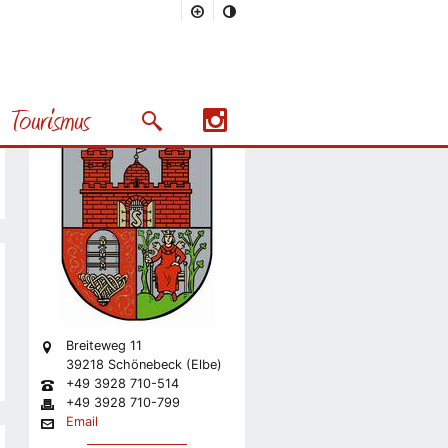
Stadt
Stabsstelle
Wirtschaftsförderung
Tourismus
Suchmaske öffnen/schließen
Nächstes Bild
Breiteweg 11
39218 Schönebeck (Elbe)
+49 3928 710-514
+49 3928 710-799
Email