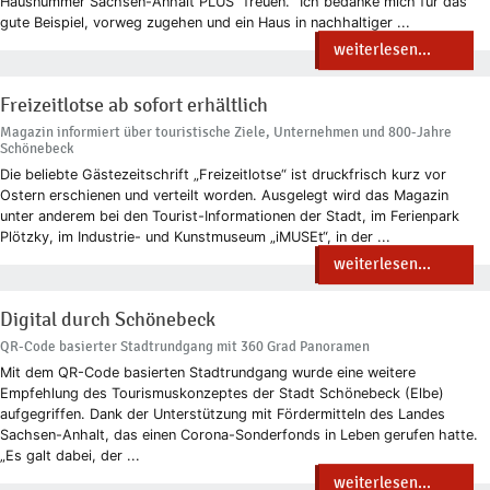
Hausnummer Sachsen-Anhalt PLUS" freuen. "Ich bedanke mich für das
gute Beispiel, vorweg zugehen und ein Haus in nachhaltiger ...
weiterlesen...
Freizeitlotse ab sofort erhältlich
Magazin informiert über touristische Ziele, Unternehmen und 800-Jahre
Schönebeck
Die beliebte Gästezeitschrift „Freizeitlotse“ ist druckfrisch kurz vor
Ostern erschienen und verteilt worden. Ausgelegt wird das Magazin
unter anderem bei den Tourist-Informationen der Stadt, im Ferienpark
Plötzky, im Industrie- und Kunstmuseum „iMUSEt“, in der ...
weiterlesen...
Digital durch Schönebeck
QR-Code basierter Stadtrundgang mit 360 Grad Panoramen
Mit dem QR-Code basierten Stadtrundgang wurde eine weitere
Empfehlung des Tourismuskonzeptes der Stadt Schönebeck (Elbe)
aufgegriffen. Dank der Unterstützung mit Fördermitteln des Landes
Sachsen-Anhalt, das einen Corona-Sonderfonds in Leben gerufen hatte.
„Es galt dabei, der ...
weiterlesen...