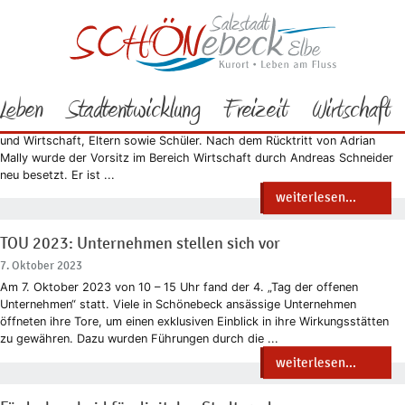
Wirtschaft
Service
Nachrichten
Neuer Vorsitz durch Andreas Schneider
Arbeitskreis Schule-Wirtschaft
Leben
Stadtentwicklung
Freizeit
Wirtschaft
Vor kurzem gab es das zweite Treffen des Arbeitskreises Schule-
Wirtschaft Sachsen-Anhalt mit Teilnehmern aus den Bereichen Schule
und Wirtschaft, Eltern sowie Schüler. Nach dem Rücktritt von Adrian
Mally wurde der Vorsitz im Bereich Wirtschaft durch Andreas Schneider
neu besetzt. Er ist ...
weiterlesen...
TOU 2023: Unternehmen stellen sich vor
7. Oktober 2023
Am 7. Oktober 2023 von 10 – 15 Uhr fand der 4. „Tag der offenen
Unternehmen“ statt. Viele in Schönebeck ansässige Unternehmen
öffneten ihre Tore, um einen exklusiven Einblick in ihre Wirkungsstätten
zu gewähren. Dazu wurden Führungen durch die ...
weiterlesen...