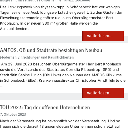
Insgesamt investiert das Unternehmen knapp 160.000€
Das Lenkungswerk von thyssenkrupp in Schönebeck hat vor wenigen
Tagen seine neue Ausbildungswerkstatt eingeweiht. Zu den Gästen der
Einweihungszeremonie gehörte u.a. auch Oberbürgermeister Bert
Knoblauch. In der neuen 330 m² großen Halle werden die
Auszubildenden ...
weiterlesen...
AMEOS: OB und Stadträte besichtigen Neubau
Modernen Einrichtungen und Räumlichkeiten
Am 29. Juni 2023 besuchten Oberbürgermeister Herr Bert Knoblauch
sowie die Vorsitzende des Stadtrates Cornelia Ribbentrop (SPD) und
Stadträtin Sabine Dirlich (Die Linke) den Neubau des AMEOS Klinikums
in Schönebeck (Elbe). Krankenhausdirektor Christopher Arndt führte die
...
weiterlesen...
TOU 2023: Tag der offenen Unternehmen
7. Oktober 2023
Nach der Veranstaltung ist bekanntlich vor der Veranstaltung. Und so
freuen sich die derzeit 13 angemeldeten Unternehmen schon jetzt auf