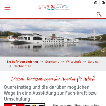
Menü öffnen
Suchma
Vorheriges Bild
Näc
Sie befinden sich hier
Startseite
Wirtschaft
Service
Nachrichten
Digitale Veranstaltungen der Agentur für Arbeit
Quereinstieg und die darüber möglichen
Wege in eine Ausbildung zur Fach-kraft bzw.
Umschulung
Frei nach dem Zitat unseres BA-