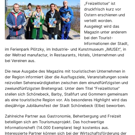
„Freizeitlotse“ ist
druckfrisch kurz vor
Ostern erschienen und
verteilt worden.
Ausgelegt wird das
Magazin unter anderem
bei den Tourist-
Informationen der Stadt,
im Ferienpark Plötzky, im Industrie- und Kunstmuseum „iMUSEt“, in
der Weltrad manufactur, in Restaurants, Hotels, Unternehmen und
bei Vereinen aus.
Die neue Ausgabe des Magazins mit touristischen Unternehmen in
der Region informiert über die Ausflugsziele, Veranstaltungen sowie
reizvollen Sehenswürdigkeiten zwischen dem einundfünfzigsten und
zweiundfünfzigsten Breitengrad. Unter dem Titel "Freizeitlotse"
stellen sich Schönebeck, Barby, Staßfurt und Gommern gemeinsam
als eine touristische Region vor. Als besonderes Highlight wird das
diesjährige Jubiläumsfest der Stadt Schönebeck (Elbe) beworben.
Zahlreiche Partner aus Gastronomie, Beherbergung und Freizeit
beteiligen sich am Tourismusprojekt. Das hochwertige
Informationsheft (14.000 Exemplare) liegt kostenlos aus.
Interessierte Partner können sich bei der Wirtschaftsförderung der