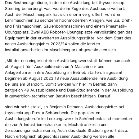
Das Bestandsgebäude, in dem die Ausbildung bei thyssenkrupp
Steering beherbergt war, wurde im Zuge des Ausbaus erweitert.
Auch der Maschinenpark hat sich enorm vergrößert: von drei
Lehrmaschinen zu sechzehn hochmodernen Anlagen, wie u.a. Dreh-
und Fräsmaschinen, Säulenbohrmaschinen und einem Pneumatik-
Übungsplatz. Zwei ABB Roboter-Übungsplätze vervollständigen das
Equipment in der erweiterten Ausbildungsstätte. Vor dem Start des
neuen Ausbildungsjahrs 2023/24 sollen die letzten
Installationsarbeiten im Maschinenpark abgeschlossen sein.
„Mit der neu eingerichteten Ausbildungswerkstatt können nun auch
ab August fünf Auszubildende zum/r Maschinen- und
Anlagenführer:in ihre Ausbildung im Betrieb starten. Insgesamt
beginnen ab August 2023 18 neue Auszubildende ihre Ausbildung
bei uns am Standort. Somit werden wir hier im Betrieb dann
zeitgleich 49 Auszubildende und Dual-Studierende in der Ausbildung
in gewerblich-technischen Berufen beschäftigen. Darauf
sind wir sehr stolz“, so Benjamin Reimann, Ausbildungsleiter bei
thyssenkrupp Presta Schönebeck. Die populärsten
Ausbildungsberufe im Lenkungswerk in Schönebeck sind momentan
die zum/r Industriemechaniker:in, Mechatroniker:in und
Zerspanungsmechaniker:in, Auch das duale Studium gehört dazu.
Nach erfolgreich abgeschlossener Ausbildung werden alle