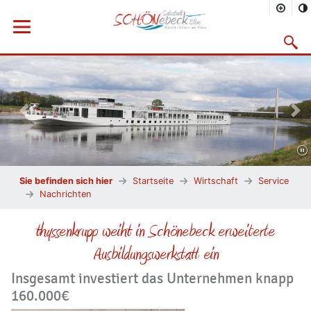
Menü öffnen
Suchma
Vorheriges Bild
Näc
Sie befinden sich hier
Startseite
Wirtschaft
Service
Nachrichten
thyssenkrupp weiht in Schönebeck erweiterte
Ausbildungswerkstatt ein
Insgesamt investiert das Unternehmen knapp
160.000€