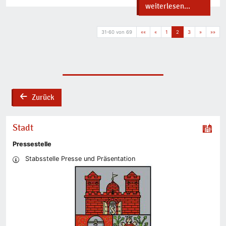
weiterlesen...
31-60 von 69
««
«
1
2
3
»
»»
Zurück
back
Stadt
Pressestelle
Stabsstelle Presse und Präsentation