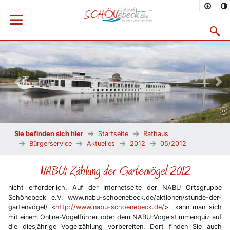
Menü öffnen
Suchma
Vorheriges Bild
Näc
Sie befinden sich hier
Startseite
Rathaus
Bürgerservice
Aktuelles
2012
05/2012
NABU: Zählung der Gartenvögel 2012
nicht erforderlich. Auf der Internetseite der NABU Ortsgruppe
Schönebeck e.V. www.nabu-schoenebeck.de/aktionen/stunde-der-
gartenvögel/ <
http://www.nabu-schoenebeck.de/
> kann man sich
mit einem Online-Vogelführer oder dem NABU-Vogelstimmenquiz auf
die diesjährige Vogelzählung vorbereiten. Dort finden Sie auch