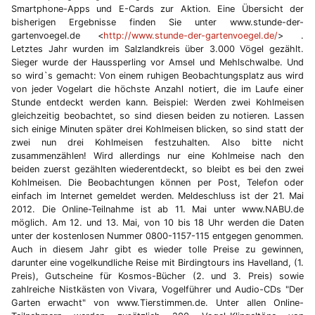
Smartphone-Apps und E-Cards zur Aktion. Eine Übersicht der
bisherigen Ergebnisse finden Sie unter www.stunde-der-
gartenvoegel.de <
http://www.stunde-der-gartenvoegel.de/
> .
Letztes Jahr wurden im Salzlandkreis über 3.000 Vögel gezählt.
Sieger wurde der Haussperling vor Amsel und Mehlschwalbe. Und
so wird`s gemacht: Von einem ruhigen Beobachtungsplatz aus wird
von jeder Vogelart die höchste Anzahl notiert, die im Laufe einer
Stunde entdeckt werden kann. Beispiel: Werden zwei Kohlmeisen
gleichzeitig beobachtet, so sind diesen beiden zu notieren. Lassen
sich einige Minuten später drei Kohlmeisen blicken, so sind statt der
zwei nun drei Kohlmeisen festzuhalten. Also bitte nicht
zusammenzählen! Wird allerdings nur eine Kohlmeise nach den
beiden zuerst gezählten wiederentdeckt, so bleibt es bei den zwei
Kohlmeisen. Die Beobachtungen können per Post, Telefon oder
einfach im Internet gemeldet werden. Meldeschluss ist der 21. Mai
2012. Die Online-Teilnahme ist ab 11. Mai unter www.NABU.de
möglich. Am 12. und 13. Mai, von 10 bis 18 Uhr werden die Daten
unter der kostenlosen Nummer 0800-1157-115 entgegen genommen.
Auch in diesem Jahr gibt es wieder tolle Preise zu gewinnen,
darunter eine vogelkundliche Reise mit Birdingtours ins Havelland, (1.
Preis), Gutscheine für Kosmos-Bücher (2. und 3. Preis) sowie
zahlreiche Nistkästen von Vivara, Vogelführer und Audio-CDs "Der
Garten erwacht" von www.Tierstimmen.de. Unter allen Online-