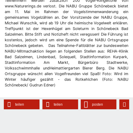
Teilnehmern werden zusätzlich 200 Vogel-Klingeltöne von
www.Naturerings.de verlost. Die NABU Gruppe Schönebeck bietet
am 11. Mai im Rahmen der Vogelstimmenwanderung ein
gemeinsames Vogelzählen an. Der Vorsitzende der NABU Gruppe,
Michael Wunschik, wird ab 19 Uhr die heimische Vogelwelt erklären.
Treffpunkt ist der Hexenhügel am Soleturm in Schönebeck Bad
Salzelmen. Bitte Stift und Notizheft nicht veregssen! Die Führung ist
kostenlos, jedoch wird um eine Spende für die NABU Ortsgruppe
Schönebeck gebeten. Das Teilnahme-Faltblätter zur bundesweiten
NABU-Mitmachaktion liegen an folgenden Stellen aus: REHA-Klinik
Bad Salzelmen, Lindenbad, Solequell, Stadtinformation Kurpark,
Stadtinformation Am Markt, Bürgerbüro Stadtwerke,
Volksschwimmhalle undHeimattiergarten Bierer Berg. Die NABU
Ortsgruppe wünscht allen Vogelfreunden viel Spaß! Foto: Wird im
Winter häufiger gezählt - das Rotkehlchen (Foto: NABU
Schönebeck/ Gudrun Edner)
teilen
teilen
posten