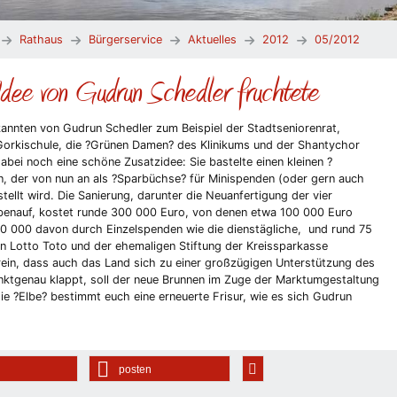
Rathaus
Bürgerservice
Aktuelles
2012
05/2012
Idee von Gudrun Schedler fruchtete
nnten von Gudrun Schedler zum Beispiel der Stadtseniorenrat,
Gorkischule, die ?Grünen Damen? des Klinikums und der Shantychor
bei noch eine schöne Zusatzidee: Sie bastelte einen kleinen ?
, der von nun an als ?Sparbüchse? für Minispenden (oder gern auch
ellt wird. Die Sanierung, darunter die Neuanfertigung der vier
obenauf, kostet runde 300 000 Euro, von denen etwa 100 000 Euro
 30 000 davon durch Einzelspenden wie die dienstägliche, und rund 75
 Lotto Toto und der ehemaligen Stiftung der Kreissparkasse
ein, dass auch das Land sich zu einer großzügigen Unterstützung des
nktgenau klappt, soll der neue Brunnen im Zuge der Marktumgestaltung
ie ?Elbe? bestimmt euch eine erneuerte Frisur, wie es sich Gudrun
posten