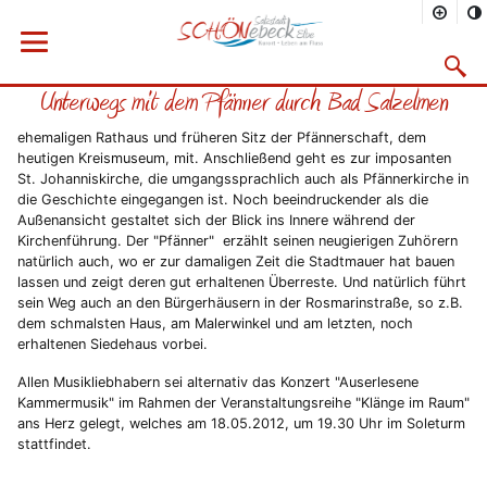
Sie befinden sich hier
Startseite
Rathaus
Menü öffnen
Bürgerservice
Aktuelles
2012
05/2012
Suchma
Unterwegs mit dem Pfänner durch Bad Salzelmen
Vorheriges Bild
Näc
ehemaligen Rathaus und früheren Sitz der Pfännerschaft, dem
heutigen Kreismuseum, mit. Anschließend geht es zur imposanten
St. Johanniskirche, die umgangssprachlich auch als Pfännerkirche in
die Geschichte eingegangen ist. Noch beeindruckender als die
Außenansicht gestaltet sich der Blick ins Innere während der
Kirchenführung. Der "Pfänner" erzählt seinen neugierigen Zuhörern
natürlich auch, wo er zur damaligen Zeit die Stadtmauer hat bauen
lassen und zeigt deren gut erhaltenen Überreste. Und natürlich führt
sein Weg auch an den Bürgerhäusern in der Rosmarinstraße, so z.B.
dem schmalsten Haus, am Malerwinkel und am letzten, noch
erhaltenen Siedehaus vorbei.
Allen Musikliebhabern sei alternativ das Konzert "Auserlesene
Kammermusik" im Rahmen der Veranstaltungsreihe "Klänge im Raum"
ans Herz gelegt, welches am 18.05.2012, um 19.30 Uhr im Soleturm
stattfindet.