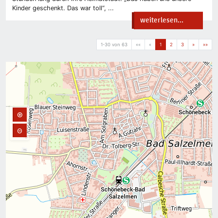
Kinder geschenkt. Das war toll“, ...
weiterlesen...
1-30 von 63
««
«
1
2
3
»
»»