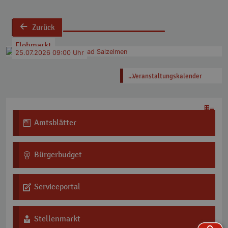
Zurück
back
Flohmarkt
25.07.2026
09:00 Uhr
...Veranstaltungskalender
Amtsblätter
icon icon-magazine
Bürgerbudget
icon icon-lamp5
Serviceportal
icon icon-pencil7
Stellenmarkt
icon icon-user-tie