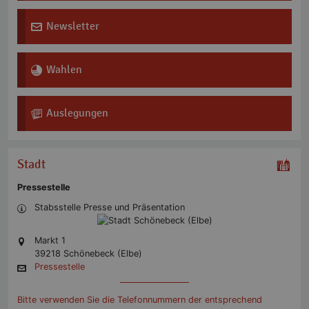
Newsletter
icon icon-envelop3
Wahlen
icon icon-pie-chart3
Auslegungen
icon icon-stack-text
Stadt
Pressestelle
Stabsstelle Presse und Präsentation
Markt 1
39218 Schönebeck (Elbe)
Pressestelle
Bitte verwenden Sie die Telefonnummern der entsprechend