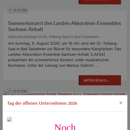
31.07.2026
Sommerkonzert des Landes-Akkordeon-Ensembles
Sachsen-Anhalt
Akkordeonklänge im Dr.-Tolberg-Saal in Bad Salzelmen
Am Sonntag, 9. August 2026, um 16 Uhr wird der Dr.-Tolberg-
Saal in Bad Salzelmen zur Bühne für besondere Klangfarben: Das
Landes-Akkordeon-Ensemble Sachsen-Anhalt (LAESA)
präsentiert ein sommerliches Konzert voller musikalischer
Kontraste. Unter der Leitung von Markus Gellrich ...
weiterlesen...
31.07.2026
×
Tag der offenen Unternehmen 2026
Mufasa - Der König der Löwen
Beste Familien-Unterhaltung beim Kult-Kino von EMS am 28. August
Noch
im Kurpark