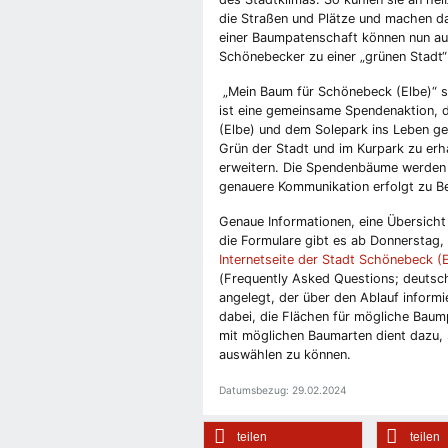
die Straßen und Plätze und machen d
einer Baumpatenschaft können nun a
Schönebecker zu einer „grünen Stadt“
„Mein Baum für Schönebeck (Elbe)“ s
ist eine gemeinsame Spendenaktion, 
(Elbe) und dem Solepark ins Leben ge
Grün der Stadt und im Kurpark zu erh
erweitern. Die Spendenbäume werden
genauere Kommunikation erfolgt zu Be
Genaue Informationen, eine Übersich
die Formulare gibt es ab Donnerstag,
Internetseite der Stadt Schönebeck (
(Frequently Asked Questions; deutsch
angelegt, der über den Ablauf informie
dabei, die Flächen für mögliche Baump
mit möglichen Baumarten dient dazu
auswählen zu können.
Datumsbezug: 29.02.2024
teilen
teilen