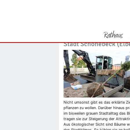
Sie befinden sich hier
Startseite
"Mein Baum für
Rathaus
Patenschaftsaktion des
Stadt Schönebeck (Elb
Vorheriges Bild
Nicht umsonst gibt es das erklärte Zi
pflanzen zu wollen. Darüber hinaus p
im bisweilen grauen Stadtalltag das 
tragen sie zur Steigerung der Attrakt
Aus ökologischer Sicht sind Bäume wi
des Stadtklimas. So kühlen sie an he