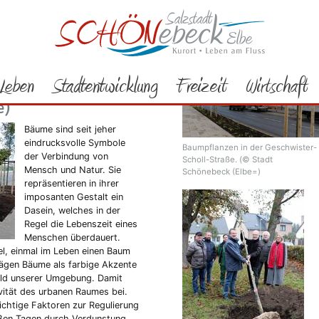
Rathaus
Bürgerservice
Aktuelles
 Schönebeck"
Leben
Stadtentwicklung
Freizeit
Wirtschaft
 Soleparks und der
e)
Bäume sind seit jeher
eindrucksvolle Symbole
Baumpflanzen in der Geschwister-
der Verbindung von
Scholl-Straße. (© Stadt
Mensch und Natur. Sie
Schönebeck (Elbe=)
repräsentieren in ihrer
imposanten Gestalt ein
Dasein, welches in der
Regel die Lebenszeit eines
Menschen überdauert.
el, einmal im Leben einen Baum
rägen Bäume als farbige Akzente
Bild unserer Umgebung. Damit
ivität des urbanen Raumes bei.
chtige Faktoren zur Regulierung
ißen Tagen durch Verdunstung