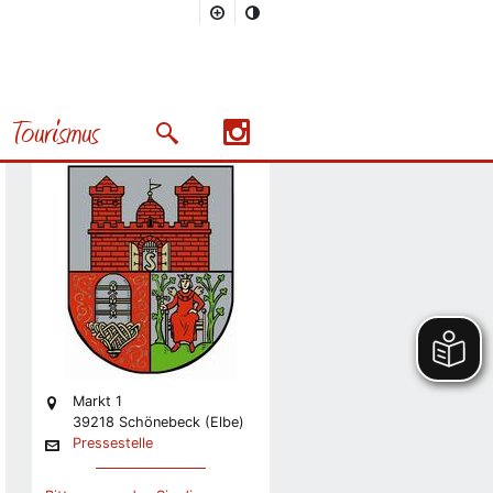
Stadt
Pressestelle
Tourismus
Stabsstelle Presse und
Suchmaske öffnen/schließen
Präsentation
Nächstes Bild
Markt 1
39218 Schönebeck (Elbe)
Pressestelle