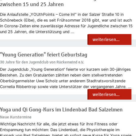
zwischen 15 und 25 Jahren
Die Anlaufstelle „YOUthPoints – Come In!“ in der Salzer Straße 10 in
Schönebeck (Elbe), die es seit Frühsommer 2018 gibt, war und ist auch
in Corona-Zeiten eine zuverlässige Adresse für Jugendliche zwischen 15
und 25 Jahren, die Unterstützung und ...
weiterlesen...
"Young Generation" feiert Geburtstag
30 Jahre für den Jugendclub von Rückenwind e.V.
Der Jugendclub „Young Generation“ feierte vor kurzem sein 30-jähriges
Bestehen. Zu den Gratulanten zählten neben dem stellvertretenden
Oberbürgermeister Uwe Scholz unter anderem Stadtratsvorsitzende
Cornelia Ribbentrop sowie viele Unterstützer der vergangenen Jahre. ...
weiterlesen...
Yoga und Qi Gong-Kurs im Lindenbad Bad Salzelmen
Neue Kurstermine
Wichtige Nachricht für alle, die jetzt etwas für ihre Fitness oder
Entspannung tun möchten: Das Lindenbad, die Physiotherapie im
Kurpark von Bad Salzelmen, bietet ab sofort neue Kurse für Yoga sowie