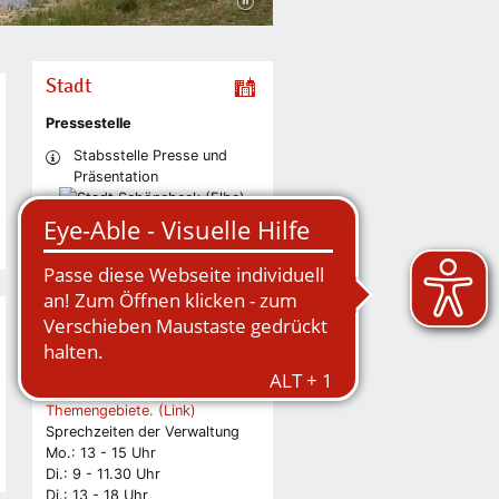
Stadt
Pressestelle
Stabsstelle Presse und
Präsentation
Markt 1
39218 Schönebeck (Elbe)
Pressestelle
Bitte verwenden Sie die
Telefonnummern der
entsprechend zugeordneten
Sachgebiete und
Themengebiete. (Link)
Sprechzeiten der Verwaltung
Mo.: 13 - 15 Uhr
Di.: 9 - 11.30 Uhr
Di.: 13 - 18 Uhr