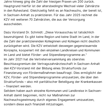
Jahre hinweg ging die Zahl der hiesigen Praxen um 200 zurück.
Hauptgrund hierfür ist der altersbedingte Wechsel vieler Zahnärzte
in den Ruhestand. Gleichzeitig fehlt es an Nachwuchs, der bereit ist,
in Sachsen-Anhalt zu praktizieren. Für das Jahr 2025 rechnet die
KZV mit weiteren 70 Zahnärzten, die aus der Versorgung
ausscheiden.
Dazu Vorstand Dr. Schmidt: „Diese Vorausschau ist tatsächlich
beunruhigend: Es gibt keine Region und keine Stadt im Land, in der
die Zahl der praktizierenden Kolleginnen und Kollegen nicht deutlich
zurückgehen wird. Die KZV entwickelt deswegen gegensteuernde
Konzepte, kooperiert mit den einzelnen Landkreisen und Kommunen
im Land und bietet Förder- und Stipendienprogramme an.“
Im Jahr 2021 hat die Vertreterversammlung als oberstes
Beschlussgremium der Vertragszahnärzteschaft in Sachsen-Anhalt
den KZV-Vorstand mit der Bildung eines Strukturfonds zur
Finanzierung von Fördermaßnahmen beauftragt. Dies ermöglicht der
KZV, Förder- und Stipendienprogramme umzusetzen, die über den
Strukturfonds – also mit paritätischer Beteiligung der Krankenkassen
– finanziert werden.
Seitdem haben auch einzelne Kommunen und Landkreise in Sachsen-
Anhalt damit begonnen, nicht nur Maßnahmen zur
Nachwuchsgewinnung durch eigenes Engagement umzusetzen,
sondern diese auch finanziell mitzutragen.