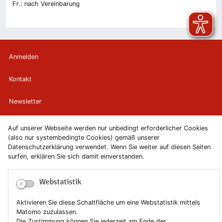
Fr.: nach Vereinbarung
Anmelden
Kontakt
Newsletter
Newsletterabmeldung
Auf unserer Webseite werden nur unbedingt erforderlicher Cookies
(also nur systembedingte Cookies) gemäß unserer
Impressum
Datenschutzerklärung verwendet. Wenn Sie weiter auf diesen Seiten
surfen, erklären Sie sich damit einverstanden.
Datenschutzerklärung
Webstatistik
Erklärung zur Barrierefreiheit
Aktivieren Sie diese Schaltfläche um eine Webstatistik mittels
Leichte Sprache
Matomo zuzulassen.
Die Zustimmung können Sie jederzeit am Ende der