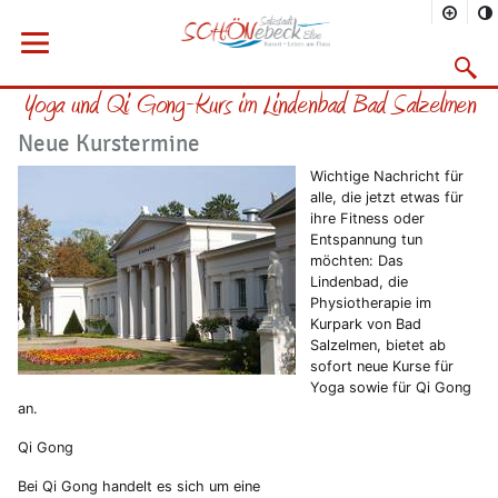
Sie befinden sich hier
Startseite
Rathaus
Menü öffnen
Bürgerservice
Aktuelles
Suchma
Yoga und Qi Gong-Kurs im Lindenbad Bad Salzelmen
Vorheriges Bild
Näc
Neue Kurstermine
Wichtige Nachricht für
alle, die jetzt etwas für
ihre Fitness oder
Entspannung tun
möchten: Das
Lindenbad, die
Physiotherapie im
Kurpark von Bad
Salzelmen, bietet ab
sofort neue Kurse für
Yoga sowie für Qi Gong
an.
Qi Gong
Bei Qi Gong handelt es sich um eine