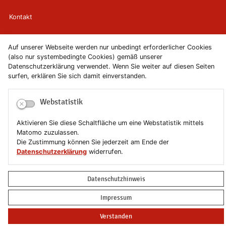
Kontakt
Newsletter
Auf unserer Webseite werden nur unbedingt erforderlicher Cookies
(also nur systembedingte Cookies) gemäß unserer
Newsletterabmeldung
Datenschutzerklärung verwendet. Wenn Sie weiter auf diesen Seiten
surfen, erklären Sie sich damit einverstanden.
Impressum
Webstatistik
Datenschutzerklärung
Aktivieren Sie diese Schaltfläche um eine Webstatistik mittels
Erklärung zur Barrierefreiheit
Matomo zuzulassen.
Die Zustimmung können Sie jederzeit am Ende der
Datenschutzerklärung
widerrufen.
Leichte Sprache
Sitemap
Datenschutzhinweis
Impressum
Copyright © 2019-2026 Stadt Schönebeck (Elbe)
Verstanden