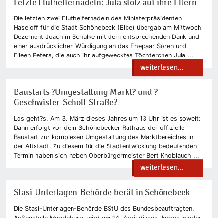
Letzte Fluthelfernadeln: Jula stolz auf ihre Eltern
Die letzten zwei Fluthelfernadeln des Ministerpräsidenten
Haseloff für die Stadt Schönebeck (Elbe) übergab am Mittwoch
Dezernent Joachim Schulke mit dem entsprechenden Dank und
einer ausdrücklichen Würdigung an das Ehepaar Sören und
Eileen Peters, die auch ihr aufgewecktes Töchterchen Jula ...
weiterlesen...
Baustarts ?Umgestaltung Markt? und ?
Geschwister-Scholl-Straße?
Los geht?s. Am 3. März dieses Jahres um 13 Uhr ist es soweit:
Dann erfolgt vor dem Schönebecker Rathaus der offizielle
Baustart zur komplexen Umgestaltung des Marktbereiches in
der Altstadt. Zu diesem für die Stadtentwicklung bedeutenden
Termin haben sich neben Oberbürgermeister Bert Knoblauch ...
weiterlesen...
Stasi-Unterlagen-Behörde berät in Schönebeck
Die Stasi-Unterlagen-Behörde BStU des Bundesbeauftragten,
Außenstelle Magdeburg, wird am 14. April dieses Jahres wieder