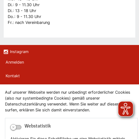
Di.: 9 - 11.30 Uhr
Di.: 13 - 18 Uhr
Do.: 9 - 11.30 Uhr
Fr.: nach Vereinbarung
Instagram
Anmelden
Kontakt
Newsletter
Auf unserer Webseite werden nur unbedingt erforderlicher Cookies
(also nur systembedingte Cookies) gemäß unserer
Newsletterabmeldung
Datenschutzerklärung verwendet. Wenn Sie weiter auf diesen Seiten
surfen, erklären Sie sich damit einverstanden.
Impressum
Webstatistik
Datenschutzerklärung
Aktivieren Sie diese Schaltfläche um eine Webstatistik mittels