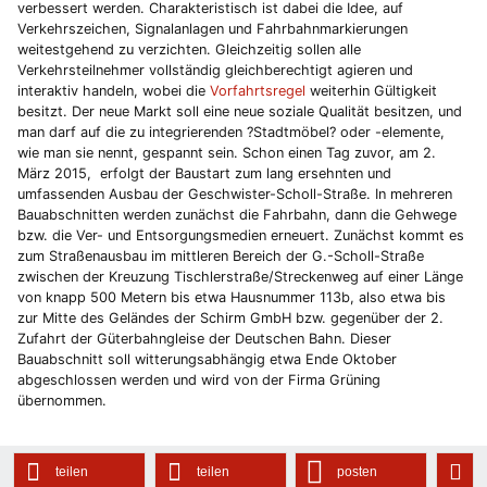
verbessert werden. Charakteristisch ist dabei die Idee, auf
Verkehrszeichen, Signalanlagen und Fahrbahnmarkierungen
weitestgehend zu verzichten. Gleichzeitig sollen alle
Verkehrsteilnehmer vollständig gleichberechtigt agieren und
interaktiv handeln, wobei die
Vorfahrtsregel
weiterhin Gültigkeit
besitzt. Der neue Markt soll eine neue soziale Qualität besitzen, und
man darf auf die zu integrierenden ?Stadtmöbel? oder -elemente,
wie man sie nennt, gespannt sein. Schon einen Tag zuvor, am 2.
März 2015, erfolgt der Baustart zum lang ersehnten und
umfassenden Ausbau der Geschwister-Scholl-Straße. In mehreren
Bauabschnitten werden zunächst die Fahrbahn, dann die Gehwege
bzw. die Ver- und Entsorgungsmedien erneuert. Zunächst kommt es
zum Straßenausbau im mittleren Bereich der G.-Scholl-Straße
zwischen der Kreuzung Tischlerstraße/Streckenweg auf einer Länge
von knapp 500 Metern bis etwa Hausnummer 113b, also etwa bis
zur Mitte des Geländes der Schirm GmbH bzw. gegenüber der 2.
Zufahrt der Güterbahngleise der Deutschen Bahn. Dieser
Bauabschnitt soll witterungsabhängig etwa Ende Oktober
abgeschlossen werden und wird von der Firma Grüning
übernommen.
teilen
teilen
posten