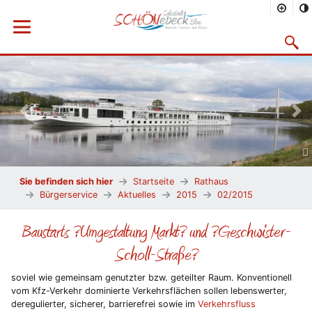
Menü öffnen
Suchma
Vorheriges Bild
Näc
Sie befinden sich hier
Startseite
Rathaus
Bürgerservice
Aktuelles
2015
02/2015
Baustarts ?Umgestaltung Markt? und ?Geschwister-
Scholl-Straße?
soviel wie gemeinsam genutzter bzw. geteilter Raum. Konventionell
vom Kfz-Verkehr dominierte Verkehrsflächen sollen lebenswerter,
deregulierter, sicherer, barrierefrei sowie im
Verkehrsfluss