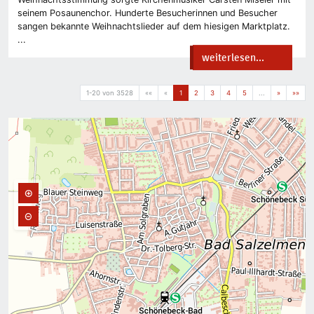
seinem Posaunenchor. Hunderte Besucherinnen und Besucher
sangen bekannte Weihnachtslieder auf dem hiesigen Marktplatz.
...
weiterlesen...
1-20 von 3528
««
«
1
2
3
4
5
...
»
»»