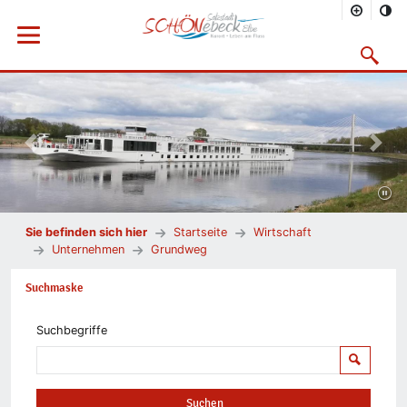
Menü öffnen
Suchmask
Vorheriges Bild
Nächs
Sie befinden sich hier
Startseite
Wirtschaft
Unternehmen
Grundweg
Suchmaske
Suchbegriffe
Suchen
Suchen