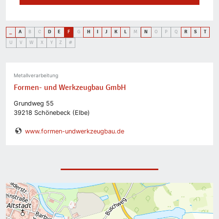
_
A
B
C
D
E
F
G
H
I
J
K
L
M
N
O
P
Q
R
S
T
U
V
W
X
Y
Z
#
Metallverarbeitung
Formen- und Werkzeugbau GmbH
Grundweg 55
39218 Schönebeck (Elbe)
www.formen-undwerkzeugbau.de