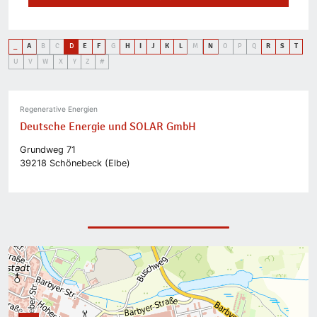
_
A
B
C
D
E
F
G
H
I
J
K
L
M
N
O
P
Q
R
S
T
U
V
W
X
Y
Z
#
Regenerative Energien
Deutsche Energie und SOLAR GmbH
Grundweg 71
39218 Schönebeck (Elbe)