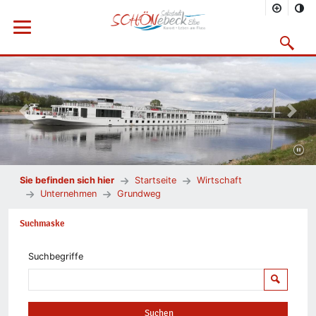
Menü öffnen
Suchmask
Vorheriges Bild
Nächs
Sie befinden sich hier
Startseite
Wirtschaft
Unternehmen
Grundweg
Suchmaske
Suchbegriffe
Suchen
Suchen