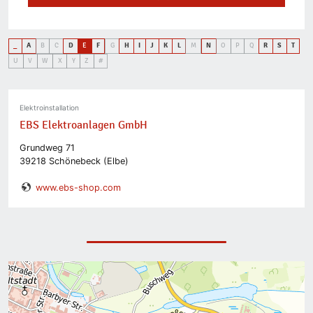
_
A
B
C
D
E
F
G
H
I
J
K
L
M
N
O
P
Q
R
S
T
U
V
W
X
Y
Z
#
Elektroinstallation
EBS Elektroanlagen GmbH
Grundweg 71
39218 Schönebeck (Elbe)
www.ebs-shop.com