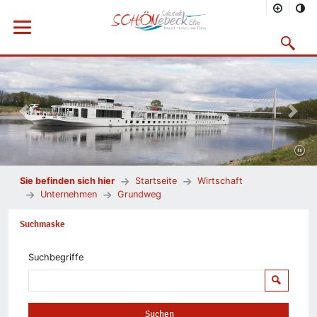
Menü öffnen
Suchmask
Vorheriges Bild
Nächs
Sie befinden sich hier
Startseite
Wirtschaft
Unternehmen
Grundweg
Suchmaske
Suchbegriffe
Suchen
Suchen