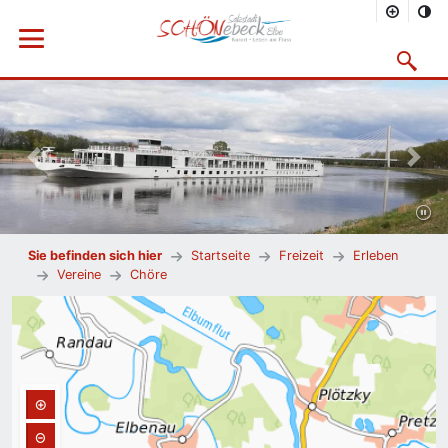
Menü öffnen
Suchmask
Vorheriges Bild
Nächs
Sie befinden sich hier
Startseite
Freizeit
Erleben
Vereine
Chöre