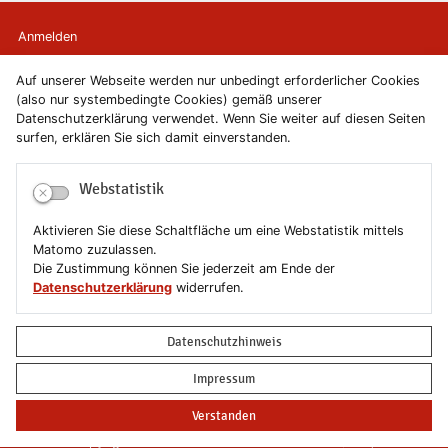
Anmelden
Auf unserer Webseite werden nur unbedingt erforderlicher Cookies
Kontakt
(also nur systembedingte Cookies) gemäß unserer
Datenschutzerklärung verwendet. Wenn Sie weiter auf diesen Seiten
Newsletter
surfen, erklären Sie sich damit einverstanden.
Newsletterabmeldung
Webstatistik
Impressum
Aktivieren Sie diese Schaltfläche um eine Webstatistik mittels
Matomo zuzulassen.
Datenschutzerklärung
Die Zustimmung können Sie jederzeit am Ende der
Datenschutzerklärung
widerrufen.
Erklärung zur Barrierefreiheit
Datenschutzhinweis
Leichte Sprache
Impressum
Sitemap
Verstanden
Copyright © 2019-2026 Stadt Schönebeck (Elbe)