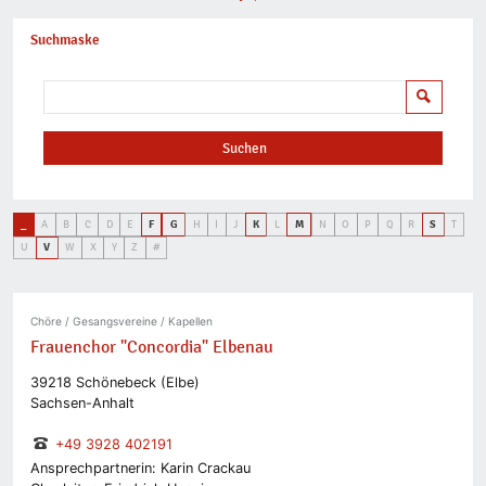
Suchmaske
Suchen
Suchen
_
A
B
C
D
E
F
G
H
I
J
K
L
M
N
O
P
Q
R
S
T
U
V
W
X
Y
Z
#
Chöre / Gesangsvereine / Kapellen
Frauenchor "Concordia" Elbenau
39218 Schönebeck (Elbe)
Sachsen-Anhalt
+49 3928 402191
Ansprechpartnerin: Karin Crackau