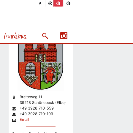
Stadt
SG für Kultur und Sport
Tourismus
Suchmaske öffnen/schließen
Nächstes Bild
Breiteweg 11
39218 Schönebeck (Elbe)
+49 3928 710-559
+49 3928 710-199
Email