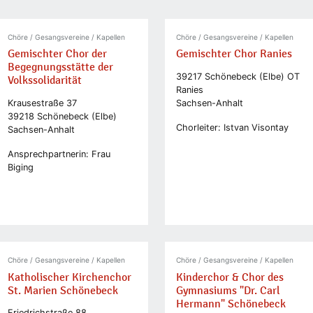
Chöre / Gesangsvereine / Kapellen
Chöre / Gesangsvereine / Kapellen
Gemischter Chor der
Gemischter Chor Ranies
Begegnungsstätte der
39217 Schönebeck (Elbe) OT
Volkssolidarität
Ranies
Krausestraße 37
Sachsen-Anhalt
39218 Schönebeck (Elbe)
Chorleiter: Istvan Visontay
Sachsen-Anhalt
Ansprechpartnerin: Frau
Biging
Chöre / Gesangsvereine / Kapellen
Chöre / Gesangsvereine / Kapellen
Katholischer Kirchenchor
Kinderchor & Chor des
St. Marien Schönebeck
Gymnasiums "Dr. Carl
Hermann" Schönebeck
Friedrichstraße 88