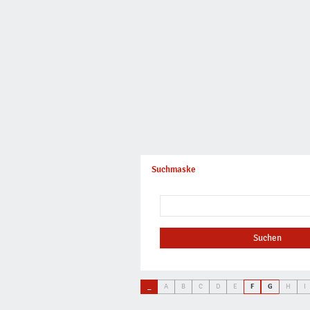
Suchmaske
Suchen
_
A
B
C
D
E
F
G
H
I