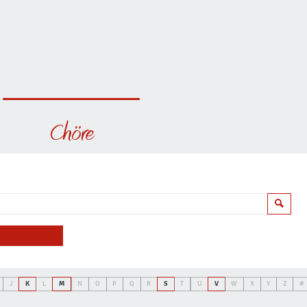
Chöre
Suche
J
K
L
M
N
O
P
Q
R
S
T
U
V
W
X
Y
Z
#