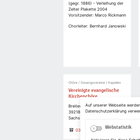
(gegr. 1886) - Verleihung der
Zelter Plakette 2004
Vorsitzender: Marco Rickmann
Chorleiter: Bernhard Janowski
Chöre / Gesangsvereine / Kapellen
Vereinigte evangelische
Kirchenchöre
Auf unserer Webseite werden
Breiteweg 26
Datenschutzerklärung verwend
39218 Schönebeck (Elbe)
Sachsen-Anhalt
Webstatistik
03928 4089130