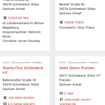
39218 Schönebeck (Elbe)
Berliner Straße 8b
Sachsen-Anhalt
39218 Schönebeck (Elbe)
Sachsen-Anhalt
03928 80 384
03928 70830
im Cäcilienverband im Bistum
Magdeburg
Chorleiterin: Sixta Thiere
Ansprechpartner: Reinhold
Kockx
Chorleiter: Istvan Visontay
Chöre / Gesangsvereine / Kapellen
Chöre / Gesangsvereine / Kapellen
Shanty-Chor Schönebeck
Swiet Sisters Pretzien
e.V
39217 Schönebeck (Elbe) OT
Ballenstedter Straße 30
Pretzien
39218 Schönebeck (Elbe)
Sachsen-Anhalt
Sachsen-Anhalt
E-Mail
+49 3928 403560
www.swiet-sisters-
k-h.riemer.sbk[at]t-
pretzien.de