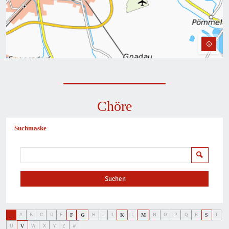
Chöre
Suchmaske
Suchen
Suchen
_
A
B
C
D
E
H
I
J
L
N
O
P
Q
R
T
F
G
K
M
S
U
W
X
Y
Z
#
V