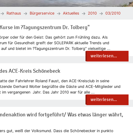
Rathaus
Bürgerservice
Aktuelles
2010
03/2010
Kurse im ?Tagungszentrum Dr. Tolberg"
 Körper oder für den Geist: Das gehört zum Frühling dazu. Als
rum für Gesundheit greift der SOLEPARK aktuelle Trends und
uf und bietet im ?Tagungszentrum Dr. Tolberg" vielseitige ...
weiterlesen...
des ACE-Kreis Schönebeck
tte der Fahrlehrer Roland Faust, den ACE-Kreisclub in seine
itzende Gerhard Wolter begrüßte die Gäste und ACE-Mitglieder und
t im vergangenen Jahr. Das Jahr 2010 war für alle ...
weiterlesen...
denaktion wird fortgeführt/ Was etwas länger währt,
ers gut, weiß der Volksmund. Dass die Schönebecker in punkto