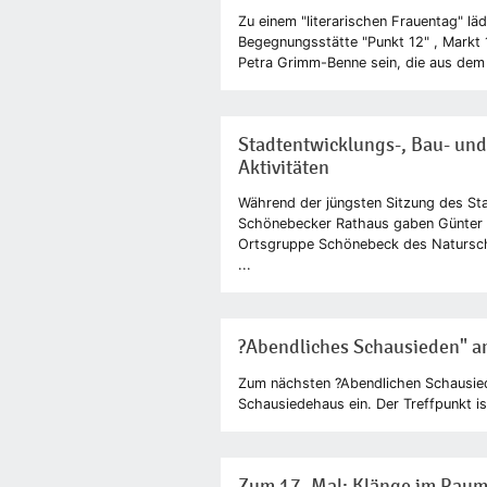
Zu einem "literarischen Frauentag" lä
Begegnungsstätte "Punkt 12" , Markt
Petra Grimm-Benne sein, die aus dem 
Stadtentwicklungs-, Bau- un
Aktivitäten
Während der jüngsten Sitzung des S
Schönebecker Rathaus gaben Günter 
Ortsgruppe Schönebeck des Natursch
...
?Abendliches Schausieden" am
Zum nächsten ?Abendlichen Schausie
Schausiedehaus ein. Der Treffpunkt is
Zum 17. Mal: Klänge im Rau