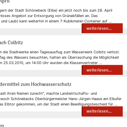
April
ern der Stadt Schönebeck (Elbe) ein jetzt noch bis zum 28. April
enloses Angebot zur Entsorgung von Grünabfällen an. Das
und Laub) kann weiterhin in einem 7-Kubikmeter-Container auf ...
weiterlesen...
ach Colbitz
n die Stadtwerke einen Tagesausflug zum Wasserwerk Colbitz verlost.
 Tag des Wassers besuchten, hatten als Überraschung die Möglichkeit
 25.03.2010, um 14:00 Uhr wurden die Klassenvertreter ...
weiterlesen...
rdermittel zum Hochwasserschutz
Stadt ihren Namen zurecht", machte Landwirtschafts- und
twoch Schönebecks Oberbürgermeister Hans-Jürgen Haase am Elbufer
as Elbtor gekommen, um der Stadt einen Bewilligungsbescheid für ...
weiterlesen...
en