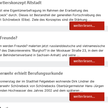
rtierskonzept Altstadt
tzt eine Eigentümerbefragung im Rahmen der Erarbeitung des
eck" durch. Dieses ist Bestandteil der generellen Fortschreibung des
 Schönebeck (Elbe). Ziele des Konzeptes sind die Stärkung ...
weiterlesen...
 Freunde?
 werden Freunde? malerten jetzt russlanddeutsche und vietnamesische
? des Diakonievereins ?Burghof? in der Moskauer Straße 23, in dem der
 Behindertenverband in Sachsen-Anhalt) und seine ...
weiterlesen...
serwehr erhielt Berufungsurkunde
Donnerstag der im Stadtteil Felgeleben wohnende Dirk Lindner die
sserwehr Schönebeck von Schönebecks Oberbürgermeister Hans-Jürgen
enden Hochwasser des Jahres 2002 und dem späteren ...
weiterlesen...