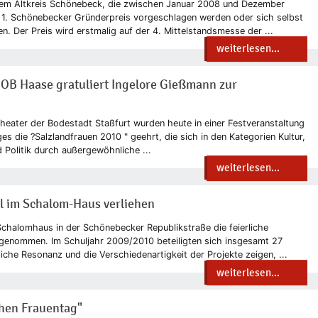
em Altkreis Schönebeck, die zwischen Januar 2008 und Dezember
 1. Schönebecker Gründerpreis vorgeschlagen werden oder sich selbst
 Der Preis wird erstmalig auf der 4. Mittelstandsmesse der ...
weiterlesen...
 OB Haase gratuliert Ingelore Gießmann zur
heater der Bodestadt Staßfurt wurden heute in einer Festveranstaltung
es die ?Salzlandfrauen 2010 " geehrt, die sich in den Kategorien Kultur,
d Politik durch außergewöhnliche ...
weiterlesen...
l im Schalom-Haus verliehen
Schalomhaus in der Schönebecker Republikstraße die feierliche
enommen. Im Schuljahr 2009/2010 beteiligten sich insgesamt 27
iche Resonanz und die Verschiedenartigkeit der Projekte zeigen, ...
weiterlesen...
chen Frauentag"