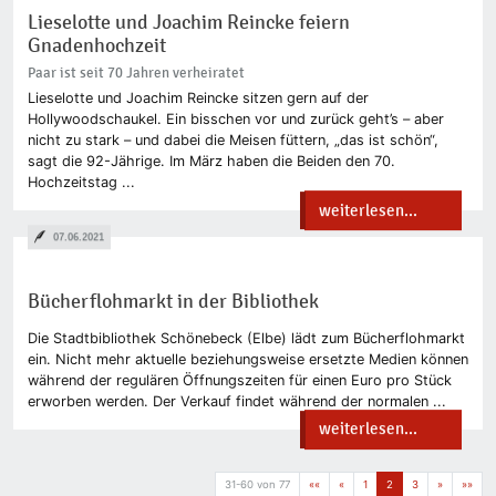
Lieselotte und Joachim Reincke feiern
Gnadenhochzeit
Paar ist seit 70 Jahren verheiratet
Lieselotte und Joachim Reincke sitzen gern auf der
Hollywoodschaukel. Ein bisschen vor und zurück geht’s – aber
nicht zu stark – und dabei die Meisen füttern, „das ist schön“,
sagt die 92-Jährige. Im März haben die Beiden den 70.
Hochzeitstag ...
weiterlesen...
07.06.2021
Bücherflohmarkt in der Bibliothek
Die Stadtbibliothek Schönebeck (Elbe) lädt zum Bücherflohmarkt
ein. Nicht mehr aktuelle beziehungsweise ersetzte Medien können
während der regulären Öffnungszeiten für einen Euro pro Stück
erworben werden. Der Verkauf findet während der normalen ...
weiterlesen...
31-60 von 77
««
«
1
2
3
»
»»