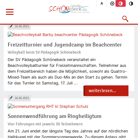
Vorheriges Bild
Nächs
Sie befinden sich hier
Startseite
Rathaus
Menü öffnen
Bürgerservice
Aktuelles
2021
06/2021
Suchmask
16.06.2021
Freizeitturnier und Jugendcamp im Beachcenter
Volleyball beim SV Pädagogik Schönebeck
Der SV Pädagogik Schönebeck veranstaltet ein
Beachvolleyballturnier für Freizeitmannschaften. Teilnehmer aus
dem Freizeitbereich haben die Möglichkeit, sowohl als Quattro-
Mixed-Team als auch als Duo-Mix an den Start zu gehen. Termin
für das Turnier ist Samstag, 17. Juli ...
weiterlesen...
16.06.2021
Sonnenwendführung am Ringheiligtum
Vier Führungen mit jeweils 30 Teilnehmern
Am 21. Juni endet der längste Tag des Jahres auf der nördlichen
Halbkugel mit der Sommersonnenwende. Zu diesem Anlass gibt