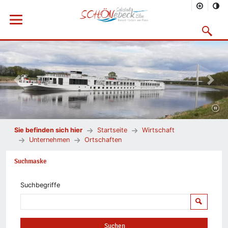
Menü öffnen
Suchmask
Vorheriges Bild
Nächs
Sie befinden sich hier
Startseite
Wirtschaft
Unternehmen
Ortschaften
Suchmaske
Suchbegriffe
Suchen
Suchen