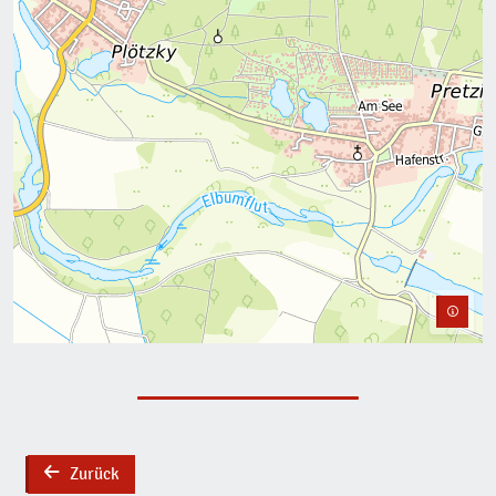
Zurück
back