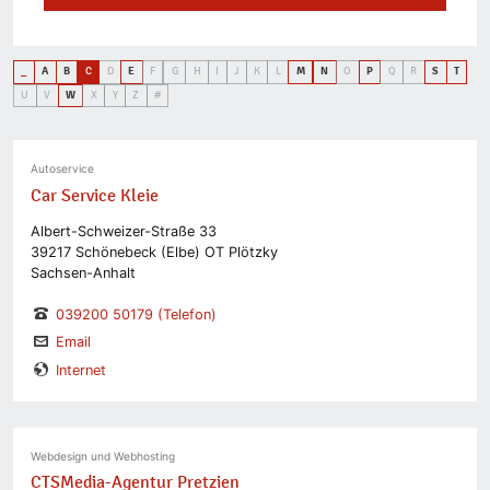
_
A
B
C
D
E
F
G
H
I
J
K
L
M
N
O
P
Q
R
S
T
U
V
W
X
Y
Z
#
Autoservice
Car Service Kleie
Albert-Schweizer-Straße 33
39217 Schönebeck (Elbe) OT Plötzky
Sachsen-Anhalt
039200 50179
(Telefon)
Email
Internet
Webdesign und Webhosting
CTSMedia-Agentur Pretzien