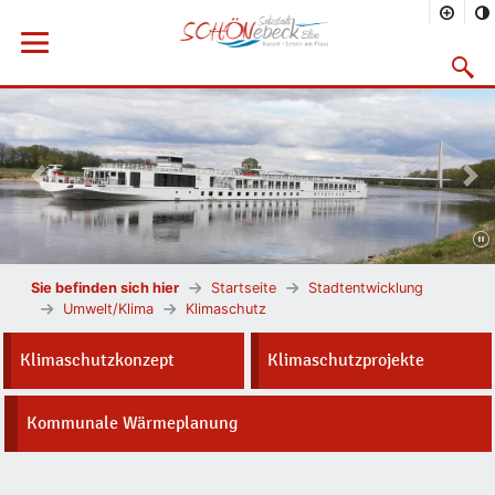
Menü öffnen
Suchma
Vorheriges Bild
Näc
Sie befinden sich hier
Startseite
Stadtentwicklung
Umwelt/Klima
Klimaschutz
Klimaschutzkonzept
Klimaschutzprojekte
Kommunale Wärmeplanung