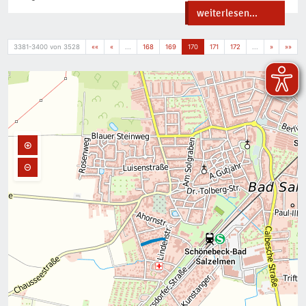
weiterlesen...
3381-3400 von 3528
««
«
...
168
169
170
171
172
...
»
»»