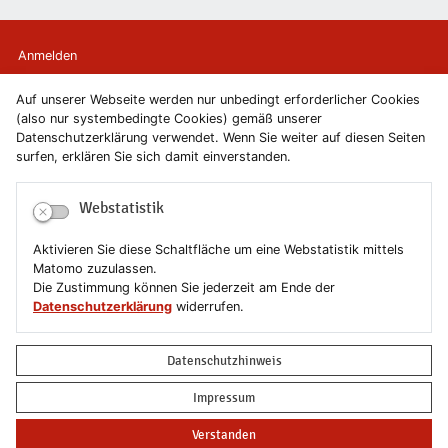
Anmelden
Auf unserer Webseite werden nur unbedingt erforderlicher Cookies
Kontakt
(also nur systembedingte Cookies) gemäß unserer
Datenschutzerklärung verwendet. Wenn Sie weiter auf diesen Seiten
Newsletter
surfen, erklären Sie sich damit einverstanden.
Newsletterabmeldung
Webstatistik
Impressum
Aktivieren Sie diese Schaltfläche um eine Webstatistik mittels
Matomo zuzulassen.
Datenschutzerklärung
Die Zustimmung können Sie jederzeit am Ende der
Datenschutzerklärung
widerrufen.
Erklärung zur Barrierefreiheit
Datenschutzhinweis
Leichte Sprache
Impressum
Sitemap
Verstanden