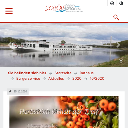
Menü öffnen
Suchmask
Vorheriges Bild
Nächs
Sie befinden sich hier
Startseite
Rathaus
Bürgerservice
Aktuelles
2020
10/2020
15.10.2020