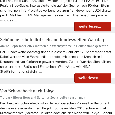
Die LAG Elbe-Saale e.V. sucht wieder Projekte für die LEADER/CLLD-
Region Elbe-Saale. Interessierte, die auf der Suche nach Fördermitteln
sind, können ihre Projektbewerbung bis zum 15. November 2024 digital
per E-Mail beim LAG-Management einreichen. Themenschwerpunkte
sind das ...
weiterlesen...
Schönebeck beteiligt sich am Bundesweiten Warntag
Am 12. September 2024 werden die Warnsysteme in Deutschland getestet
Der Bundesweite Warntag findet in diesem Jahr am 12. September statt.
Dabei werden viele Warnkanäle erprobt, mit denen die Menschen in
Deutschland vor Gefahren gewarnt werden. Zu den Warnkanälen zählen
unter anderem Radio und Fernsehen, Warn-Apps wie NINA,
Stadtinformationstafeln, ...
weiterlesen...
Von Schönebeck nach Tokyo
Tierpark Bierer Berg und Saitama-Zoo arbeiten zusammen
Der Tierpark Schönebeck ist in der europäischen Zoowelt in Bezug auf
die Kleinsäuger einfach ein Begriff. So besuchten 2015 schon einmal
Mitarbeiter des „Saitama Children Zoo“ aus der Nähe von Tokyo (Japan)