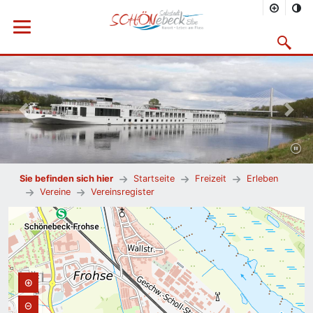
Menü öffnen
Suchmask
Vorheriges Bild
Nächs
Sie befinden sich hier
Startseite
Freizeit
Erleben
Vereine
Vereinsregister