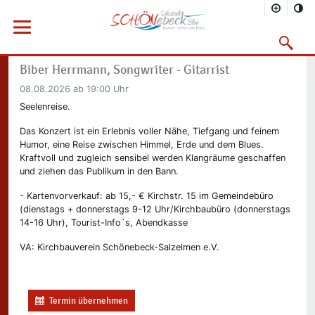
Sie befinden sich hier
Startseite
Freizeit
Kalender
Menü öffnen
Suchmask
Konzert
Vorheriges Bild
Nächs
Biber Herrmann, Songwriter - Gitarrist
08.08.2026
ab 19:00 Uhr
Seelenreise.
Das Konzert ist ein Erlebnis voller Nähe, Tiefgang und feinem
Humor, eine Reise zwischen Himmel, Erde und dem Blues.
Kraftvoll und zugleich sensibel werden Klangräume geschaffen
und ziehen das Publikum in den Bann.
- Kartenvorverkauf: ab 15,- € Kirchstr. 15 im Gemeindebüro
(dienstags + donnerstags 9-12 Uhr/Kirchbaubüro (donnerstags
14-16 Uhr), Tourist-Info`s, Abendkasse
VA: Kirchbauverein Schönebeck-Salzelmen e.V.
Termin übernehmen